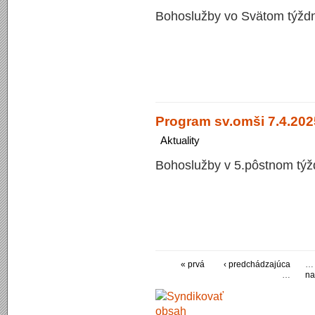
Bohoslužby vo Svätom týždn
Program sv.omši 7.4.2025
Aktuality
Bohoslužby v 5.pôstnom týž
« prvá
‹ predchádzajúca
…
…
na