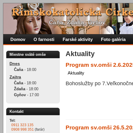
Domov
O farnosti
Farské aktivity
Foto galéria
Aktuality
Miestne sväté omše
Dnes
Program sv.omši 2.6.2025
Čaňa
-
18:00
Aktuality
Zajtra
Bohoslužby po 7.Veľkonočne
Čaňa
-
18:00
Ždaňa
-
18:00
Gyňov
-
17:00
Kontakt
Tel:
0911 323 135
Program sv.omši 26.5.202
0908 998 351
(farár)