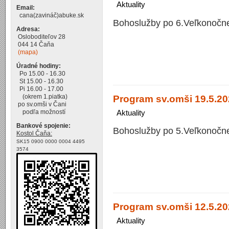
Aktuality
Email:
cana(zavináč)abuke.sk
Bohoslužby po 6.Veľkonočne
Adresa:
Osloboditeľov 28
044 14 Čaňa
(mapa)
Úradné hodiny:
Po 15.00 - 16.30
St 15.00 - 16.30
Pi 16.00 - 17.00
Program sv.omši 19.5.20
(okrem 1.piatka)
po sv.omši v Čani
Aktuality
podľa možností
Bankové spojenie:
Bohoslužby po 5.Veľkonočne
Kostol Čaňa:
SK15 0900 0000 0004 4495
3574
Program sv.omši 12.5.20
Aktuality