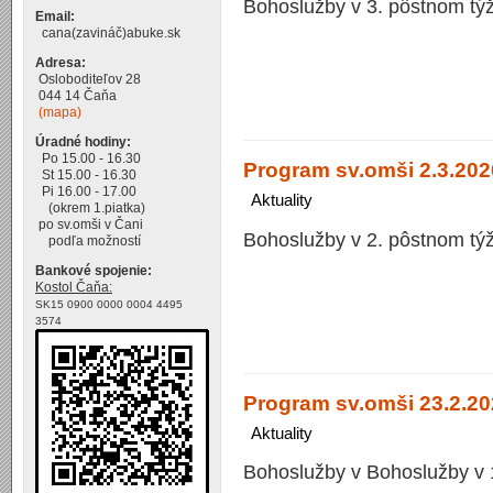
Bohoslužby v 3. pôstnom týž
Email:
cana(zavináč)abuke.sk
Adresa:
Osloboditeľov 28
044 14 Čaňa
(mapa)
Úradné hodiny:
Po 15.00 - 16.30
Program sv.omši 2.3.2026
St 15.00 - 16.30
Pi 16.00 - 17.00
Aktuality
(okrem 1.piatka)
po sv.omši v Čani
Bohoslužby v 2. pôstnom týž
podľa možností
Bankové spojenie:
Kostol Čaňa:
SK15 0900 0000 0004 4495
3574
Program sv.omši 23.2.202
Aktuality
Bohoslužby v Bohoslužby v 