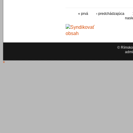
« prvá
‹ predchádzajúca
nasl
© Rímskok
admi
*