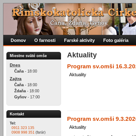
Domov
O farnosti
Farské aktivity
Foto galéria
Aktuality
Miestne sväté omše
Dnes
Program sv.omši 16.3.20
Čaňa
-
18:00
Aktuality
Zajtra
Čaňa
-
18:00
Ždaňa
-
18:00
Gyňov
-
17:00
Kontakt
Program sv.omši 9.3.2026
Tel:
Aktuality
0911 323 135
0908 998 351
(farár)