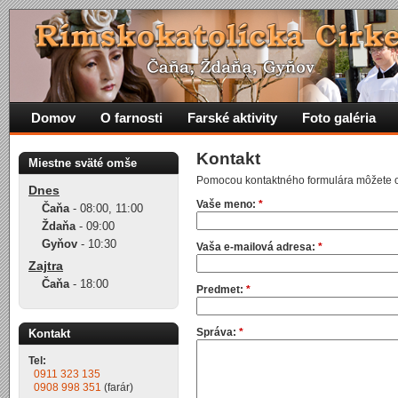
Domov
O farnosti
Farské aktivity
Foto galéria
Kontakt
Miestne sväté omše
Pomocou kontaktného formulára môžete od
Dnes
Vaše meno:
*
Čaňa
-
08:00
,
11:00
Ždaňa
-
09:00
Gyňov
-
10:30
Vaša e-mailová adresa:
*
Zajtra
Čaňa
-
18:00
Predmet:
*
Správa:
*
Kontakt
Tel:
0911 323 135
0908 998 351
(farár)