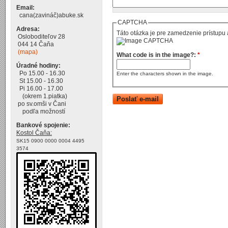
Email:
cana(zavináč)abuke.sk
CAPTCHA
Adresa:
Táto otázka je pre zamedzenie prístupu 
Osloboditeľov 28
044 14 Čaňa
(mapa)
What code is in the image?:
*
Úradné hodiny:
Po 15.00 - 16.30
Enter the characters shown in the image.
St 15.00 - 16.30
Pi 16.00 - 17.00
(okrem 1.piatka)
po sv.omši v Čani
podľa možností
Bankové spojenie:
Kostol Čaňa:
SK15 0900 0000 0004 4495
3574