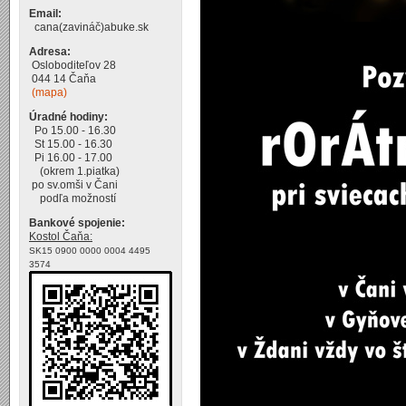
Email:
cana(zavináč)abuke.sk
Adresa:
Osloboditeľov 28
044 14 Čaňa
(mapa)
Úradné hodiny:
Po 15.00 - 16.30
St 15.00 - 16.30
Pi 16.00 - 17.00
(okrem 1.piatka)
po sv.omši v Čani
podľa možností
Bankové spojenie:
Kostol Čaňa:
SK15 0900 0000 0004 4495
3574