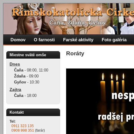
Domov
O farnosti
Farské aktivity
Foto galéria
Roráty
Miestne sväté omše
Dnes
Čaňa
-
08:00
,
11:00
Ždaňa
-
09:00
Gyňov
-
10:30
Zajtra
Čaňa
-
18:00
Kontakt
Tel:
0911 323 135
0908 998 351
(farár)