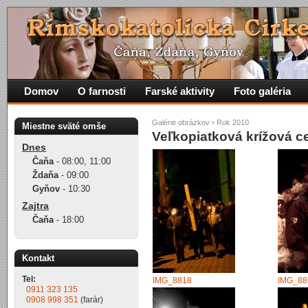
Domov
O farnosti
Farské aktivity
Foto galéria
Galérie obrázkov
›
Rok 2010
Miestne sväté omše
Veľkopiatková krížová c
Dnes
Čaňa
-
08:00
,
11:00
Ždaňa
-
09:00
Gyňov
-
10:30
Zajtra
Čaňa
-
18:00
Kontakt
Tel:
IMG_8818
IMG_88
0911 323 135
0908 998 351
(farár)