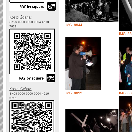
Kostol Ždaňa:
SK95 0900 0000 0004 4618
IMG_8844
7623
IMG_88
Kostol Gyňov:
IMG_8855
IMG_88
SK08 0900 0000 0004 4616
5715