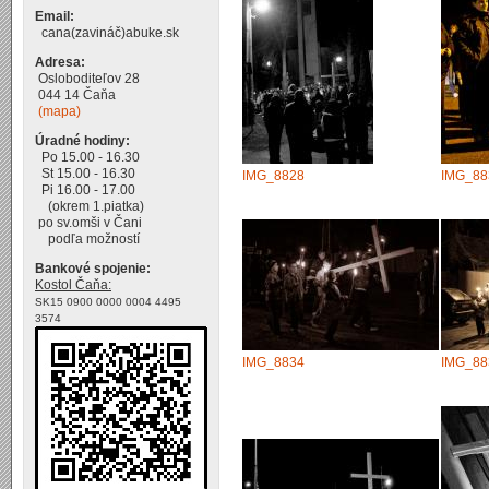
Email:
cana(zavináč)abuke.sk
Adresa:
Osloboditeľov 28
044 14 Čaňa
(mapa)
Úradné hodiny:
Po 15.00 - 16.30
St 15.00 - 16.30
IMG_8828
IMG_88
Pi 16.00 - 17.00
(okrem 1.piatka)
po sv.omši v Čani
podľa možností
Bankové spojenie:
Kostol Čaňa:
SK15 0900 0000 0004 4495
3574
IMG_8834
IMG_88