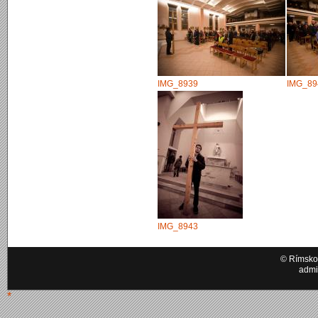
IMG_8939
IMG_89
IMG_8943
© Rímskok
admi
*